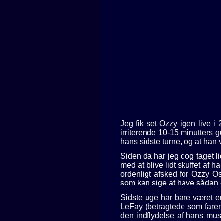
Jeg fik set Ozzy igen live 
irriterende 10-15 minutters g
hans sidste turne, og at han 
Siden da har jeg dog taget l
med at blive lidt skuffet af
ordenligt afsked for Ozzy O
som kan sige at have sådan 
Sidste uge har bare været 
LeFay (betragtede som faren
den indflydelse af hans mu