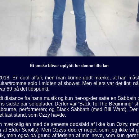
Et ønske bliver opfyldt for denne lille fan
i 2018. En cool affair, men man kunne godt mærke, at han måske
uitar/tromme solo i midten af showet. Men ellers var det fint, n
var 69 på det tidspunkt.
idt distance fra hans musik og kun her-og-der satte en Sabbath p
 hans sidste par soloplader. Derfor var ”Back To The Beginning” 
sbourne, performeren; og Black Sabbath (med Bill Ward). Der 
et last stand, som Ozzy havde.
en mærkelig én med de seneste dødsfald af ikke kun Ozzy, me
 af Elder Scrolls). Men Ozzys død er noget, som jeg ikke vil 
sik, men også på grund af fødslen af min nevø, som kun gører