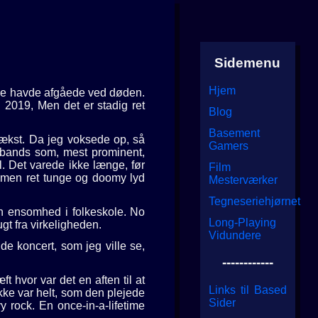
Sidemenu
Hjem
ourne havde afgåede ved døden.
 2019, Men det er stadig ret
Blog
Basement
vækst. Da jeg voksede op, så
Gamers
 bands som, mest prominent,
. Det varede ikke længe, før
Film
, men ret tunge og doomy lyd
Mesterværker
Tegneseriehjørnet
in ensomhed i folkeskole. No
Long-Playing
t fra virkeligheden.
Vidundere
 koncert, som jeg ville se,
------------
hvor var det en aften til at
Links til Based
kke var helt, som den plejede
Sider
 rock. En once-in-a-lifetime