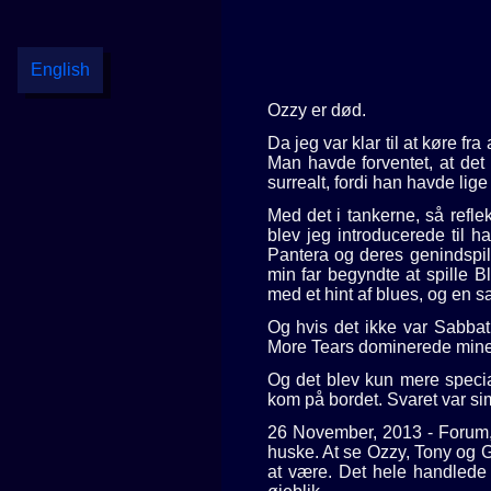
English
Ozzy er død.
Da jeg var klar til at køre f
Man havde forventet, at det
surrealt, fordi han havde lige
Med det i tankerne, så refl
blev jeg introducerede til
Pantera og deres genindspil
min far begyndte at spille 
med et hint af blues, og en 
Og hvis det ikke var Sabbat
More Tears dominerede mine ø
Og det blev kun mere speci
kom på bordet. Svaret var si
26 November, 2013 - Forum, 
huske. At se Ozzy, Tony og G
at være. Det hele handlede 