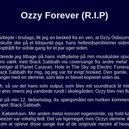
Ozzy Forever (R.I.P)
ra arbejde i tirsdags, fik jeg en besked fra en ven, at Ozzy Osb
 skulle ske på et tidspunkt pga. hans helbredsproblemer siden
 optrådt for sidste gang for et par uger siden.
ekterede jeg tilbage på hans indflydelse på min musikalske op
 hans værk med Black Sabbath via coversange fra andre metal
ninger af Planet Caravan, Hole In The Sky og Electric Funeral
Black Sabbath for mig, og jeg var for evigt hooked. Den gamle
sanger med en stemme, som ikke er blevet kopieret siden da.
h, så var det hans solo output, som blev mit soundtrack til m
rer, imens jeg vandrede rundt i skolegården. Ozzy blev min flug
al på min 12. fødselsdag, da spørgsmålet om hvilken kommende
mpel: Black Sabbath.
København. Min anden metal koncert nogensinde, og hold kæft 
eezer var virkelig fedt. Det var ligemeget, hvis Ozzys stemme i
om at opleve disse sange live af de originale mestre af heavy